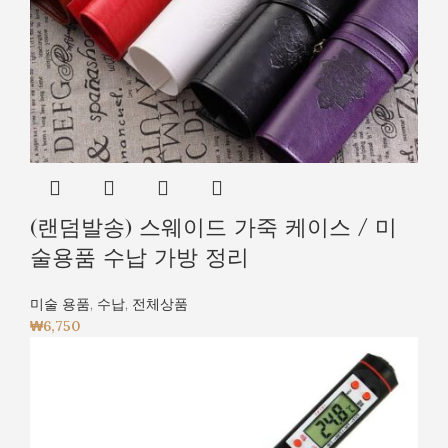
(랜덤발송) 스웨이드 가죽 케이스 / 미
술용품 수납 가방 정리
미술 용품
,
수납
,
전체상품
₩
6,750