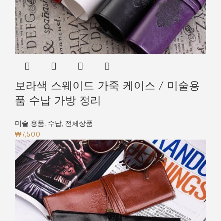
보라색 스웨이드 가죽 케이스 / 미술용
품 수납 가방 정리
미술 용품
,
수납
,
전체상품
₩
7,500