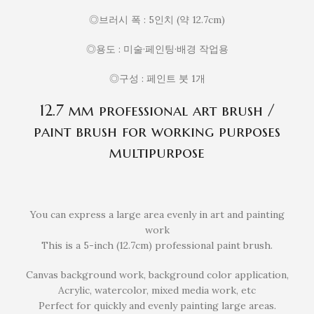
◎브러시 폭 : 5인치 (약 12.7cm)
◎용도 : 미술·페인팅·배경 작업용
◎구성 : 페인트 붓 1개
12.7 mm professional art brush /
paint brush for working purposes
multipurpose
You can express a large area evenly in art and painting
work
This is a 5-inch (12.7cm) professional paint brush.
Canvas background work, background color application,
Acrylic, watercolor, mixed media work, etc
Perfect for quickly and evenly painting large areas.