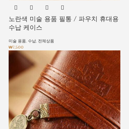
노란색 미술 용품 필통 / 파우치 휴대용
수납 케이스
미술 용품
,
수납
,
전체상품
₩
7,500