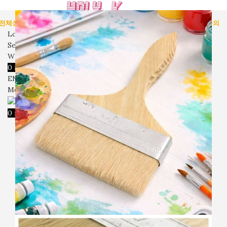
전체상품
인테리어 용품
미술 용품
벽시계
입고예정
회사소개
자주묻는질문
문의
Login / Register
Search
Wishlist
0
items
₩
0
ENG
Menu
0
items
₩
0