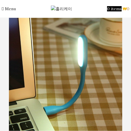
Menu
0
items
₩
0