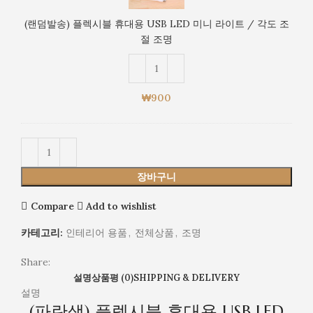
플
각
렉
도
(랜덤발송) 플렉시블 휴대용 USB LED 미니 라이트 / 각도 조
시
조
절 조명
블
절
휴
조
대
명
용
₩
900
USB
LED
미
니
라
장바구니
이
트
Compare
Add to wishlist
/
각
카테고리:
인테리어 용품
,
전체상품
,
조명
도
조
Share:
절
설명
상품평 (0)
SHIPPING & DELIVERY
조
설명
(파란색) 플렉시블 휴대용 USB LED
명