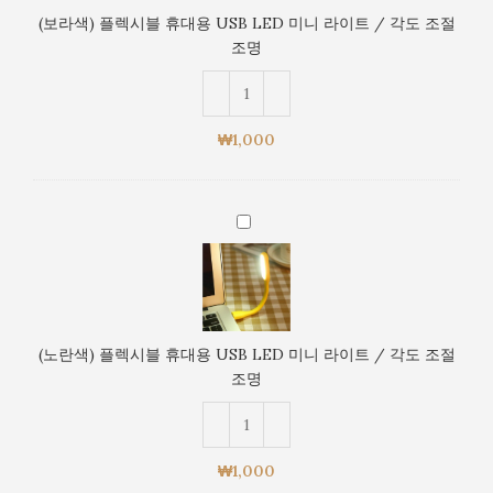
시
조
(보라색) 플렉시블 휴대용 USB LED 미니 라이트 / 각도 조절
블
절
조명
휴
조
대
명
용
USB
₩
1,000
LED
미
니
(노
라
란
이
색)
트
플
/
렉
각
시
도
(노란색) 플렉시블 휴대용 USB LED 미니 라이트 / 각도 조절
블
조
조명
휴
절
대
조
용
명
USB
₩
1,000
LED