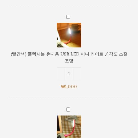
미
니
(빨
라
간
이
색)
트
플
/
렉
각
시
도
(빨간색) 플렉시블 휴대용 USB LED 미니 라이트 / 각도 조절
블
조
조명
휴
절
대
조
용
명
USB
₩
1,000
LED
미
니
(분
라
홍
이
색)
트
플
/
렉