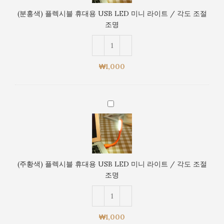
각
시
도
(분홍색) 플렉시블 휴대용 USB LED 미니 라이트 / 각도 조절
블
조
조명
휴
절
대
조
용
명
USB
₩
1,000
LED
미
니
(주
라
황
이
색)
트
플
/
렉
각
시
도
(주황색) 플렉시블 휴대용 USB LED 미니 라이트 / 각도 조절
블
조
조명
휴
절
대
조
용
명
USB
₩
1,000