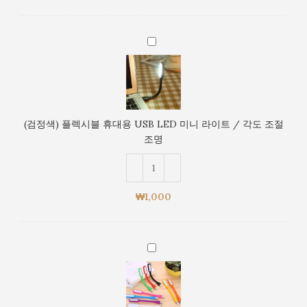
LED
미
니
(검
라
정
이
색)
트
플
/
렉
각
시
도
(검정색) 플렉시블 휴대용 USB LED 미니 라이트 / 각도 조절
블
조
조명
휴
절
대
조
용
명
USB
₩
1,000
LED
미
니
(랜
라
덤
이
발
트
송)
/