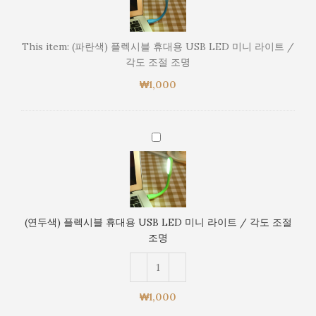
플
렉
시
This item:
(파란색) 플렉시블 휴대용 USB LED 미니 라이트 /
블
각도 조절 조명
휴
₩
1,000
대
용
USB
LED
(연
미
두
니
색)
라
플
이
렉
트
시
(연두색) 플렉시블 휴대용 USB LED 미니 라이트 / 각도 조절
/
블
조명
각
휴
도
대
조
용
절
USB
₩
1,000
조
LED