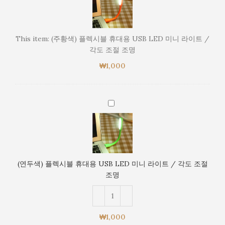
플
렉
시
This item:
(주황색) 플렉시블 휴대용 USB LED 미니 라이트 /
블
각도 조절 조명
휴
₩
1,000
대
용
USB
LED
(연
미
두
니
색)
라
플
이
렉
트
시
(연두색) 플렉시블 휴대용 USB LED 미니 라이트 / 각도 조절
/
블
조명
각
휴
도
대
조
용
절
USB
₩
1,000
조
LED