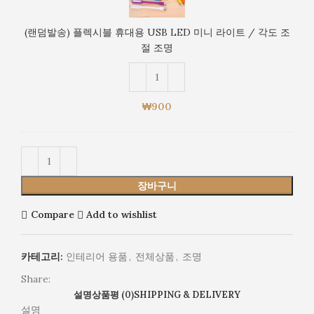
플
각
렉
도
(랜덤발송) 플렉시블 휴대용 USB LED 미니 라이트 / 각도 조
시
조
절 조명
블
절
휴
조
대
명
용
₩
900
USB
LED
미
니
라
장바구니
이
트
Compare
Add to wishlist
/
각
도
카테고리:
인테리어 용품
,
전체상품
,
조명
조
Share:
절
설명
상품평 (0)
SHIPPING & DELIVERY
조
설명