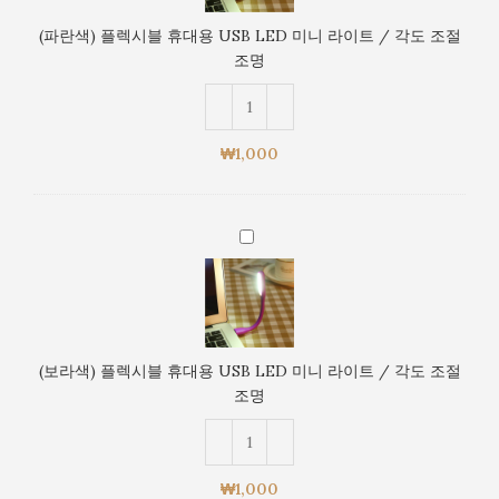
도
시
조
(파란색) 플렉시블 휴대용 USB LED 미니 라이트 / 각도 조절
블
절
조명
휴
조
대
명
용
USB
₩
1,000
LED
미
니
(보
라
라
이
색)
트
플
/
렉
각
시
도
(보라색) 플렉시블 휴대용 USB LED 미니 라이트 / 각도 조절
블
조
조명
휴
절
대
조
용
명
USB
₩
1,000