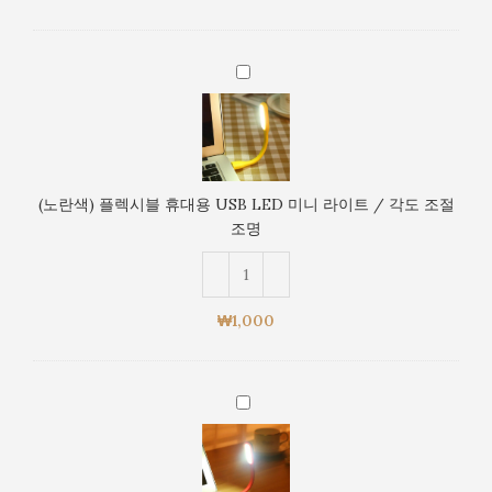
LED
미
니
(노
라
란
이
색)
트
플
/
렉
각
시
도
(노란색) 플렉시블 휴대용 USB LED 미니 라이트 / 각도 조절
블
조
조명
휴
절
대
조
용
명
USB
₩
1,000
LED
미
니
(빨
라
간
이
색)
트
플
/