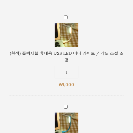
명
미
니
(흰
라
색)
이
플
트
렉
/
시
각
블
도
(흰색) 플렉시블 휴대용 USB LED 미니 라이트 / 각도 조절 조
휴
조
명
대
절
용
조
USB
명
LED
₩
1,000
미
니
라
(파
이
란
트
색)
/
플
각
렉