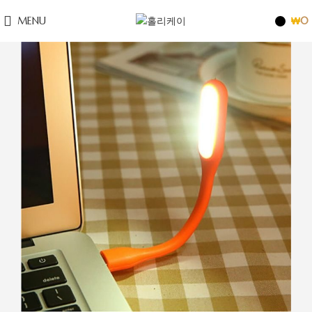
MENU
₩
0