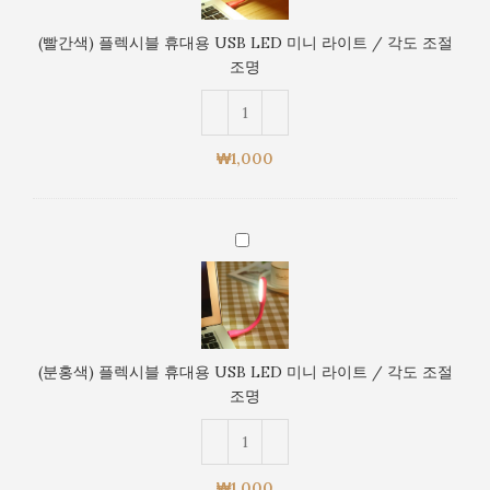
렉
각
시
도
(빨간색) 플렉시블 휴대용 USB LED 미니 라이트 / 각도 조절
블
조
조명
휴
절
대
조
용
명
USB
₩
1,000
LED
미
니
(분
라
홍
이
색)
트
플
/
렉
각
시
도
(분홍색) 플렉시블 휴대용 USB LED 미니 라이트 / 각도 조절
블
조
조명
휴
절
대
조
용
명
USB
₩
1,000