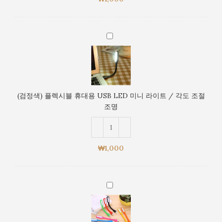
LED
미
니
(검
라
정
이
색)
트
플
/
렉
각
시
도
(검정색) 플렉시블 휴대용 USB LED 미니 라이트 / 각도 조절
블
조
조명
휴
절
대
조
용
명
USB
₩
1,000
LED
미
니
(랜
라
덤
이
발
트
송)
/