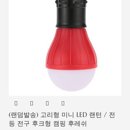
(랜덤발송) 고리형 미니 LED 랜턴 / 전
등 전구 후크형 캠핑 후레쉬