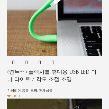
(연두색) 플렉시블 휴대용 USB LED 미
니 라이트 / 각도 조절 조명
인테리어 용품
,
조명
,
전체상품
₩
1,000