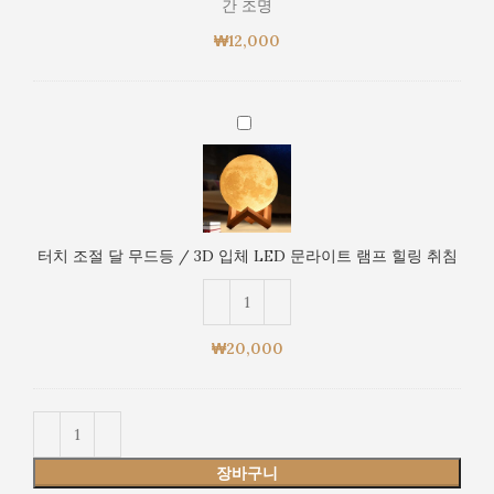
간 조명
/
₩
12,000
3D
입
체
LED
터
문
치
라
조
이
절
트
달
야
무
터치 조절 달 무드등 / 3D 입체 LED 문라이트 램프 힐링 취침
간
드
조
등
명
/
3D
₩
20,000
입
체
LED
문
라
장바구니
이