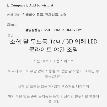
트
Compare
Add to wishlist
램
프
카테고리:
인테리어 용품
,
전체상품
,
조명
힐
링
Share:
취
설명
상품평 (0)
SHIPPING & DELIVERY
침
설명
소형 달 무드등 11cm / 3D 입체 LED
문라이트 야간 조명
지름 11cm의 소형 사이즈로
어디에 두어도 부담 없이 사용할 수 있는 달 모양 LED 야간 무
드등입니다.
실제 달 표면을 닮은 3D 입체 텍스처로 제작되어
마치 작은 달을 손에 올려놓은 듯한 감성적인 분위기를 연출해
줍니다.