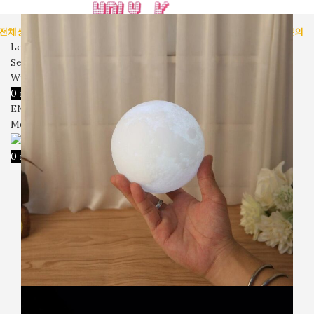
전체상품
인테리어 용품
미술 용품
벽시계
입고예정
회사소개
자주묻는질문
문의
Login / Register
Search
Wishlist
0
items
₩
0
ENG
Menu
0
items
₩
0