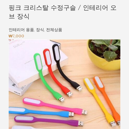
핑크 크리스탈 수정구슬 / 인테리어 오
브 장식
인테리어 용품
,
장식
,
전체상품
₩
7,000