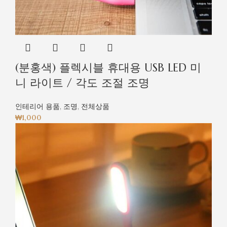
(분홍색) 플렉시블 휴대용 USB LED 미
니 라이트 / 각도 조절 조명
인테리어 용품
,
조명
,
전체상품
₩
1,000