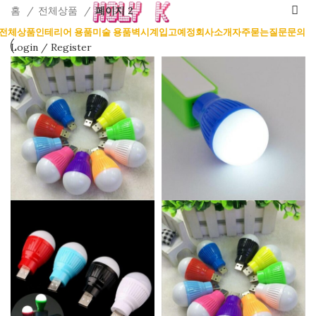
홈
전체상품
페이지 2
전체상품
인테리어 용품
미술 용품
벽시계
입고예정
회사소개
자주묻는질문
문의
Login / Register
Search
Wishlist
0
items
₩
0
ENG
Menu
0
items
₩
0