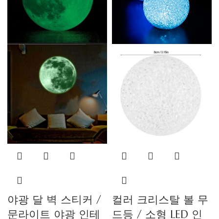
야광 달 벽 스티커 /
컬러 크리스탈 볼 무
문라이트 야광 인테
드등 / 소형 LED 인