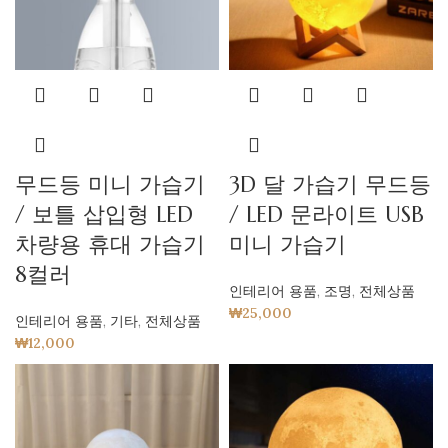
무드등 미니 가습기
3D 달 가습기 무드등
/ 보틀 삽입형 LED
/ LED 문라이트 USB
차량용 휴대 가습기
미니 가습기
8컬러
인테리어 용품
,
조명
,
전체상품
₩
25,000
인테리어 용품
,
기타
,
전체상품
₩
12,000