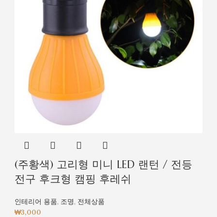
(주황색) 고리형 미니 LED 랜턴 / 전등
전구 후크형 캠핑 후레쉬
인테리어 용품
,
조명
,
전체상품
₩
3,000