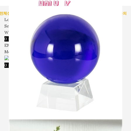
전체상품
인테리어 용품
미술 용품
벽시계
입고예정
회사소개
자주묻는질문
문의
Login / Register
Search
Wishlist
0
items
₩
0
ENG
Menu
0
items
₩
0