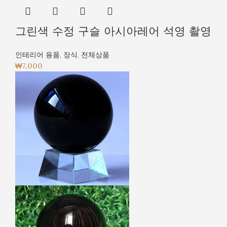
그린색 수정 구슬 아시아레어 석영 촬영
인테리어 용품
,
장식
,
전체상품
₩
7,000